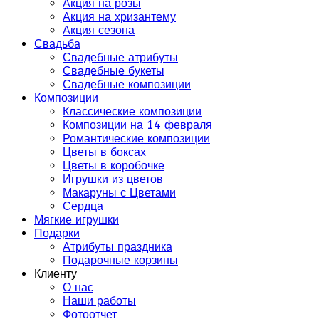
Акция на розы
Акция на хризантему
Акция сезона
Свадьба
Свадебные атрибуты
Свадебные букеты
Свадебные композиции
Композиции
Классические композиции
Композиции на 14 февраля
Романтические композиции
Цветы в боксах
Цветы в коробочке
Игрушки из цветов
Макаруны с Цветами
Сердца
Мягкие игрушки
Подарки
Атрибуты праздника
Подарочные корзины
Клиенту
О нас
Наши работы
Фотоотчет