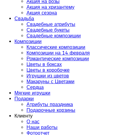
Акция на розы
Акция на хризантему
Акция сезона
Свадьба
Свадебные атрибуты
Свадебные букеты
Свадебные композиции
Композиции
Классические композиции
Композиции на 14 февраля
Романтические композиции
Цветы в боксах
Цветы в коробочке
Игрушки из цветов
Макаруны с Цветами
Сердца
Мягкие игрушки
Подарки
Атрибуты праздника
Подарочные корзины
Клиенту
О нас
Наши работы
Фотоотчет