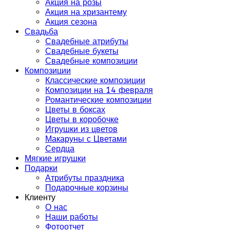
Акция на розы
Акция на хризантему
Акция сезона
Свадьба
Свадебные атрибуты
Свадебные букеты
Свадебные композиции
Композиции
Классические композиции
Композиции на 14 февраля
Романтические композиции
Цветы в боксах
Цветы в коробочке
Игрушки из цветов
Макаруны с Цветами
Сердца
Мягкие игрушки
Подарки
Атрибуты праздника
Подарочные корзины
Клиенту
О нас
Наши работы
Фотоотчет