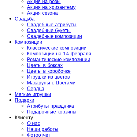
Акция на розы
Акция на хризантему
Акция сезона
Свадьба
Свадебные атрибуты
Свадебные букеты
Свадебные композиции
Композиции
Классические композиции
Композиции на 14 февраля
Романтические композиции
Цветы в боксах
Цветы в коробочке
Игрушки из цветов
Макаруны с Цветами
Сердца
Мягкие игрушки
Подарки
Атрибуты праздника
Подарочные корзины
Клиенту
О нас
Наши работы
Фотоотчет