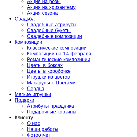
Акция на розы
Акция на хризантему
Акция сезона
Свадьба
Свадебные атрибуты
Свадебные букеты
Свадебные композиции
Композиции
Классические композиции
Композиции на 14 февраля
Романтические композиции
Цветы в боксах
Цветы в коробочке
Игрушки из цветов
Макаруны с Цветами
Сердца
Мягкие игрушки
Подарки
Атрибуты праздника
Подарочные корзины
Клиенту
О нас
Наши работы
Фотоотчет