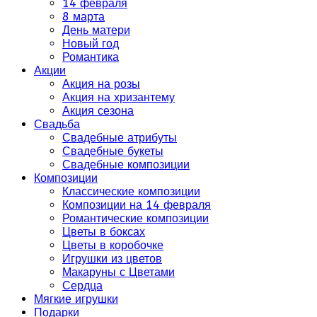
14 февраля
8 марта
День матери
Новый год
Романтика
Акции
Акция на розы
Акция на хризантему
Акция сезона
Свадьба
Свадебные атрибуты
Свадебные букеты
Свадебные композиции
Композиции
Классические композиции
Композиции на 14 февраля
Романтические композиции
Цветы в боксах
Цветы в коробочке
Игрушки из цветов
Макаруны с Цветами
Сердца
Мягкие игрушки
Подарки