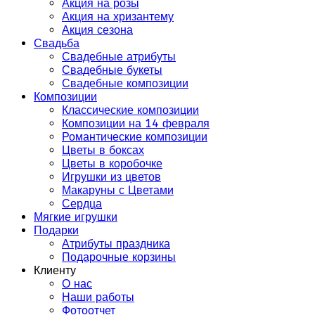
Акция на розы
Акция на хризантему
Акция сезона
Свадьба
Свадебные атрибуты
Свадебные букеты
Свадебные композиции
Композиции
Классические композиции
Композиции на 14 февраля
Романтические композиции
Цветы в боксах
Цветы в коробочке
Игрушки из цветов
Макаруны с Цветами
Сердца
Мягкие игрушки
Подарки
Атрибуты праздника
Подарочные корзины
Клиенту
О нас
Наши работы
Фотоотчет