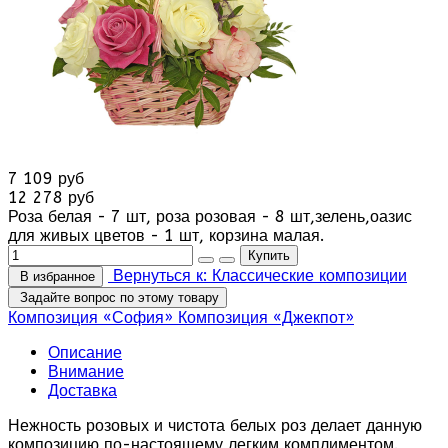
7 109 руб
12 278 руб
Роза белая - 7 шт, роза розовая - 8 шт,зелень,оазис
для живых цветов - 1 шт, корзина малая.
Вернуться к: Классические композиции
В избранное
Задайте вопрос по этому товару
Композиция «София»
Композиция «Джекпот»
Описание
Внимание
Доставка
Нежность розовых и чистота белых роз делает данную
композицию по-настоящему легким комплиментом.