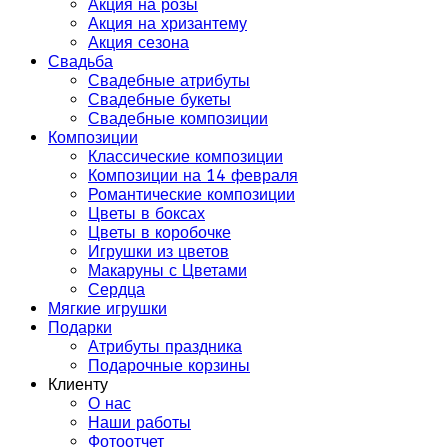
Акция на розы
Акция на хризантему
Акция сезона
Свадьба
Свадебные атрибуты
Свадебные букеты
Свадебные композиции
Композиции
Классические композиции
Композиции на 14 февраля
Романтические композиции
Цветы в боксах
Цветы в коробочке
Игрушки из цветов
Макаруны с Цветами
Сердца
Мягкие игрушки
Подарки
Атрибуты праздника
Подарочные корзины
Клиенту
О нас
Наши работы
Фотоотчет