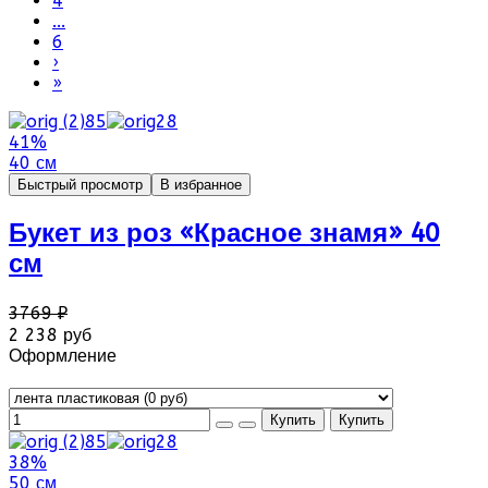
4
...
6
›
»
41%
40 см
Быстрый просмотр
В избранное
Букет из роз «Красное знамя» 40
см
3769 ₽
2 238 руб
Оформление
38%
50 см